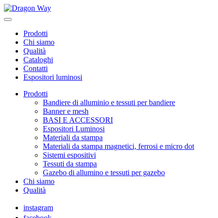
Prodotti
Chi siamo
Qualità
Cataloghi
Contatti
Espositori luminosi
Prodotti
Bandiere di alluminio e tessuti per bandiere
Banner e mesh
BASI E ACCESSORI
Espositori Luminosi
Materiali da stampa
Materiali da stampa magnetici, ferrosi e micro dot
Sistemi espositivi
Tessuti da stampa
Gazebo di allumino e tessuti per gazebo
Chi siamo
Qualità
instagram
facebook